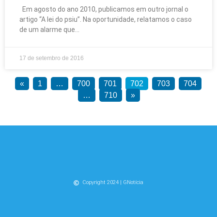
Em agosto do ano 2010, publicamos em outro jornal o
artigo “A lei do psiu”. Na oportunidade, relatamos o caso
de um alarme que
17 de setembro de 2016
«
1
…
700
701
702
703
704
…
710
»
Copyright 2024 | GNotícia