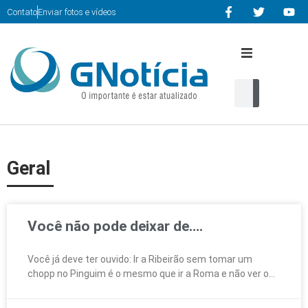
Contato
Enviar fotos e vídeos
Início
Editorias
Cultura
Geral
Serviços
Você não pode deixar de….
Multimidia
Você já deve ter ouvido: Ir a Ribeirão sem tomar um
Contato
chopp no Pinguim é o mesmo que ir a Roma e não ver o
home