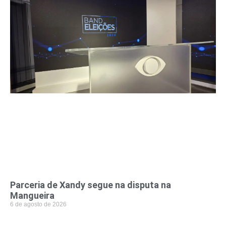
r
(
6
2
Parceria de Xandy segue na disputa na
Mangueira
6 de agosto de 2026