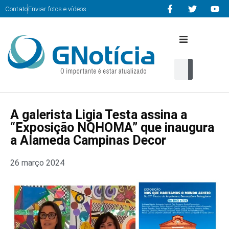
Contato
Enviar fotos e vídeos
Início
Editorias
A galerista Ligia Testa assina a
Cultura
“Exposição NQHOMA” que inaugura
a Alameda Campinas Decor
Serviços
26 março 2024
Multimidia
Contato
home