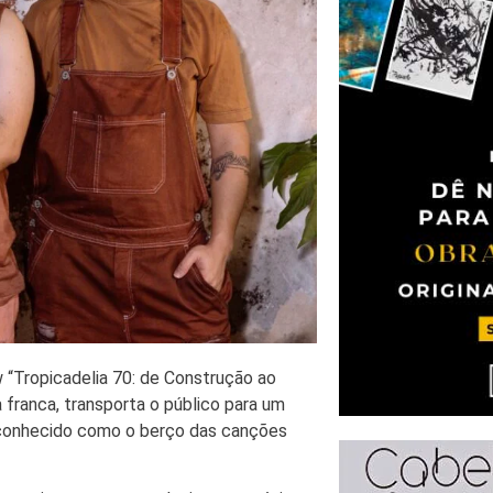
w “Tropicadelia 70: de Construção ao
franca, transporta o público para um
– conhecido como o berço das canções