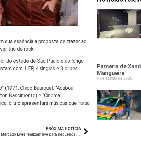
m sua essência a proposta de trazer ao
er trio de rock.
rior do estado de São Paulo e ao longo
Parceria de Xand
ntam com 1 EP, 4 singles e 3 clipes
Mangueira
6 de agosto de 2026
” (1971, Chico Buarque), “Acabou
ilton Nascimento) e “Cinema
ca, o trio apresentará músicas que farão
PRÓXIMA NOTÍCIA
Sebrae-SP e Mercado Livre realizam live para pequenos negócios que desejam faturar online