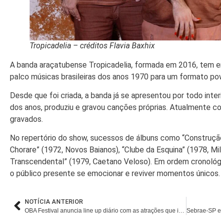
Tropicadelia – créditos Flavia Baxhix
A banda araçatubense Tropicadelia, formada em 2016, tem e
palco músicas brasileiras dos anos 1970 para um formato pow
Desde que foi criada, a banda já se apresentou por todo inte
dos anos, produziu e gravou canções próprias. Atualmente co
gravados.
No repertório do show, sucessos de álbuns como “Construção
Chorare” (1972, Novos Baianos), “Clube da Esquina” (1978, M
Transcendental” (1979, Caetano Veloso). Em ordem cronológi
o público presente se emocionar e reviver momentos únicos.
NOTÍCIA ANTERIOR
OBA Festival anuncia line up diário com as atrações que irão se apresentar no evento de 10 a 13 de fevereiro