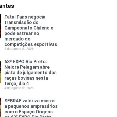
vantes
Fatal Fans negocia
transmissão do
Campeonato Chileno e
pode estrear no
mercado de
competições esportivas
5 de agosto de 2026
63ª EXPO Rio Preto:
Nelore Pelagem abre
pista de julgamento das
raças bovinas nesta
terça, dia 4
4 de agosto de 2026
SEBRAE valoriza micros
e pequenos empresários
com o Espaço Origens