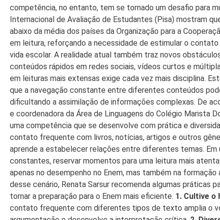
competência, no entanto, tem se tornado um desafio para m
Internacional de Avaliação de Estudantes (Pisa) mostram qu
abaixo da média dos países da Organização para a Coopera
em leitura, reforçando a necessidade de estimular o contat
vida escolar. A realidade atual também traz novos obstácu
conteúdos rápidos em redes sociais, vídeos curtos e múltipla
em leituras mais extensas exige cada vez mais disciplina. Es
que a navegação constante entre diferentes conteúdos pode 
dificultando a assimilação de informações complexas. De ac
e coordenadora da Área de Linguagens do Colégio Marista Dom
uma competência que se desenvolve com prática e diversida
contato frequente com livros, notícias, artigos e outros gêne
aprende a estabelecer relações entre diferentes temas. Em 
constantes, reservar momentos para uma leitura mais atenta 
apenas no desempenho no Enem, mas também na formação aca
desse cenário, Renata Sarsur recomenda algumas práticas pa
tornar a preparação para o Enem mais eficiente.
1. Cultive o
contato frequente com diferentes tipos de texto amplia o v
argumentação e desenvolve a interpretação crítica.
2. Diver