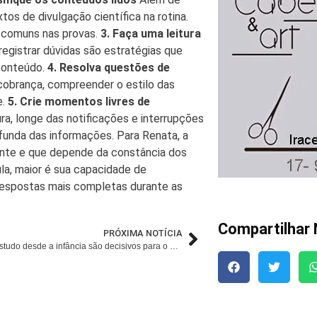
xtos de divulgação científica na rotina.
s comuns nas provas.
3. Faça uma leitura
registrar dúvidas são estratégias que
conteúdo.
4. Resolva questões de
 cobrança, compreender o estilo das
e.
5. Crie momentos livres de
ra, longe das notificações e interrupções
ofunda das informações. Para Renata, a
ente e que depende da constância dos
ula, maior é sua capacidade de
respostas mais completas durante as
Compartilhar 
PRÓXIMA NOTÍCIA
Hábitos de estudo desde a infância são decisivos para o desempenho acadêmico e emocional dos alunos