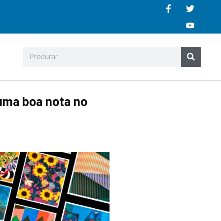
e
 uma boa nota no