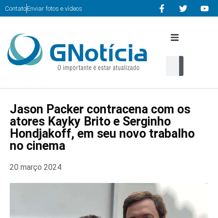
Contato
Enviar fotos e vídeos
Início
Editorias
Jason Packer contracena com os
Cultura
atores Kayky Brito e Serginho
Hondjakoff, em seu novo trabalho
Serviços
no cinema
Multimidia
20 março 2024
Contato
home