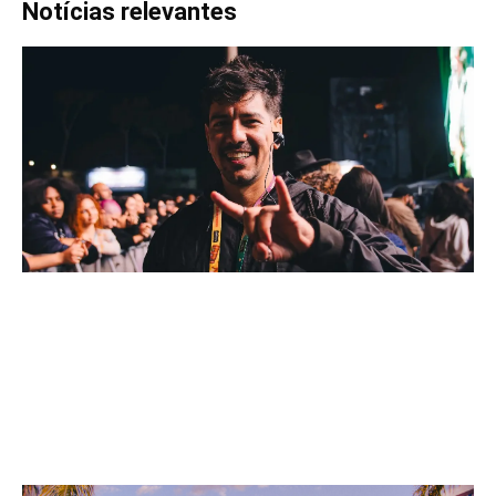
Notícias relevantes
f
6
2