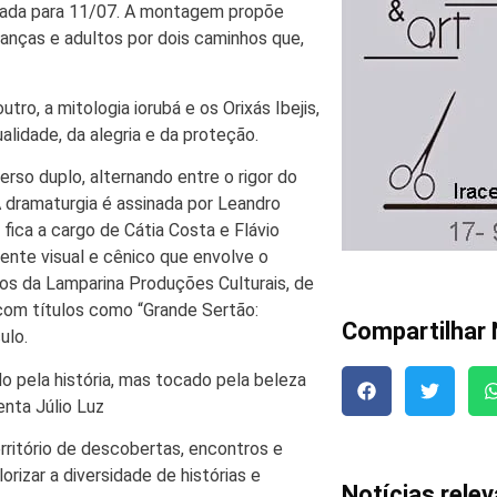
rcada para 11/07. A montagem propõe
anças e adultos por dois caminhos que,
tro, a mitologia iorubá e os Orixás Ibejis,
ualidade, da alegria e da proteção.
erso duplo, alternando entre o rigor do
 dramaturgia é assinada por Leandro
fica a cargo de Cátia Costa e Flávio
iente visual e cênico que envolve o
os da Lamparina Produções Culturais, de
, com títulos como “Grande Sertão:
Compartilhar 
ulo.
o pela história, mas tocado pela beleza
enta Júlio Luz
erritório de descobertas, encontros e
rizar a diversidade de histórias e
Notícias rele