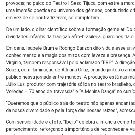
provocar, no palco do Teatro I Sesc Tijuca, com estreia ma
uma imersão poética no universo dos gêmeos, conduzindo cri
em vez de se contradizerem, se completam.
De um lado, o olhar científico sobre a formação gemelar. Do ou
divindades infantis da tradição afro-brasileira, guardiões da d
Em cena, Isabele Brum e Rodrigo Barizon dão vida a esse univ
conhecimento e a magia dos mitos com leveza e presença. A
Virginio, também responsável pelo aclamado “ERÊ”. A direção 
Souza, com iluminação de Adriana Ortiz, criando juntos o amb
público nessa jornada entre mundos. A produção está nas mã
Júlio Luz, produtor com trajetória sólida no teatro brasileiro
Veredas – 70 anos de travessia” e “A Menina Dança” no curríc
“Queremos que o público saia do teatro não apenas encantad
da nossa diversidade e pela força das nossas raízes”, acresc
Com sensibilidade e afeto, “Ibejis” celebra a infância como t
pertencimento, reforçando a importância de reconhecer e valo