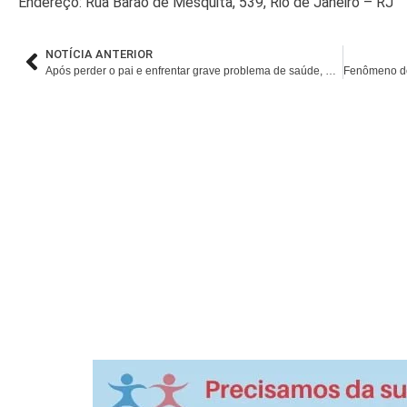
Endereço: Rua Barão de Mesquita, 539, Rio de Janeiro – RJ
NOTÍCIA ANTERIOR
Após perder o pai e enfrentar grave problema de saúde, Marquinhos Gomes vai lançar livro e emociona ao revelar: “Eu Tinha Tudo para Dar Errado”