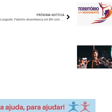
PRÓXIMA NOTÍCIA
Fenômeno do pagode, Fabinho desembarca em BH com a primeira edição do “Pagobinho”