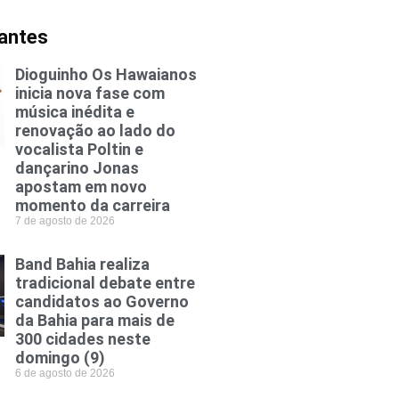
vantes
Dioguinho Os Hawaianos
inicia nova fase com
música inédita e
renovação ao lado do
vocalista Poltin e
dançarino Jonas
apostam em novo
momento da carreira
7 de agosto de 2026
Band Bahia realiza
tradicional debate entre
candidatos ao Governo
da Bahia para mais de
300 cidades neste
domingo (9)
6 de agosto de 2026