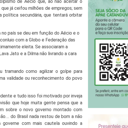
olpismo de Aécio que, ao não aceitar o
ca que já ceifou milhões de empregos; sem
política secundária, que tentará orbitar
a no país se deu em função do Aécio e o
 conluio com a Globo e Federação das
timamente eleita. Se associaram a
va Jato e a Dilma não livrando a cara
u tramando como agilizar o golpe para
uma validade ou reconhecimento do povo
idente e tudo isso foi motivado por inveja
visão que hoje muita gente pensa que a
itam sobre o novo governo montado com
ão…. do Brasil nada restou de bom a não
a governe com mais cautela ouvindo a