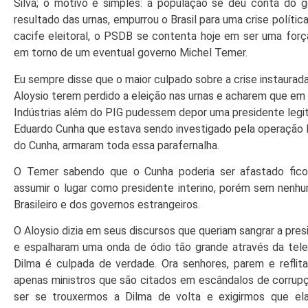
Silva; o motivo é simples: a população se deu conta do g
resultado das urnas, empurrou o Brasil para uma crise políti
cacife eleitoral, o PSDB se contenta hoje em ser uma força 
em torno de um eventual governo Michel Temer.
Eu sempre disse que o maior culpado sobre a crise instaurad
Aloysio terem perdido a eleição nas urnas e acharem que em
Indústrias além do PIG pudessem depor uma presidente legi
Eduardo Cunha que estava sendo investigado pela operação La
do Cunha, armaram toda essa parafernalha.
O Temer sabendo que o Cunha poderia ser afastado fico
assumir o lugar como presidente interino, porém sem nenh
Brasileiro e dos governos estrangeiros.
O Aloysio dizia em seus discursos que queriam sangrar a pres
e espalharam uma onda de ódio tão grande através da tele
Dilma é culpada de verdade. Ora senhores, parem e refl
apenas ministros que são citados em escândalos de corrupç
ser se trouxermos a Dilma de volta e exigirmos que el