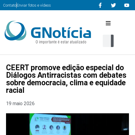
Contato
Enviar fotos e vídeos
Início
Editorias
CEERT promove edição especial do
Cultura
Diálogos Antirracistas com debates
sobre democracia, clima e equidade
Serviços
racial
Multimidia
19 maio 2026
Contato
home