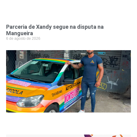
(
6
2
Parceria de Xandy segue na disputa na
Mangueira
6 de agosto de 2026
s
6